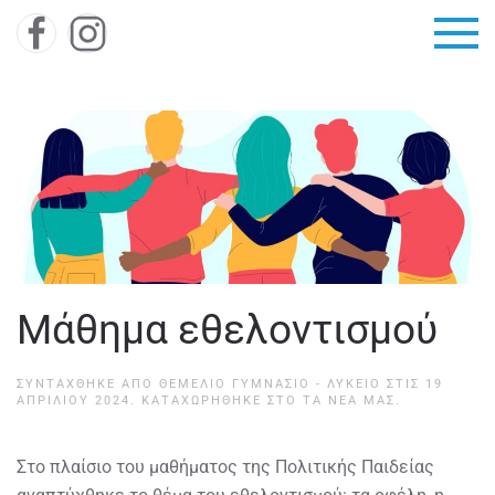
Skip to main content
Μάθημα εθελοντισμού
ΣΥΝΤΆΧΘΗΚΕ ΑΠΌ
ΘΕΜΕΛΙΟ ΓΥΜΝΑΣΙΟ - ΛΥΚΕΙΟ
ΣΤΙΣ
19
ΑΠΡΙΛΊΟΥ 2024
. ΚΑΤΑΧΩΡΉΘΗΚΕ ΣΤΟ
ΤΑ ΝΈΑ ΜΑΣ
.
Στο πλαίσιο του μαθήματος της Πολιτικής Παιδείας