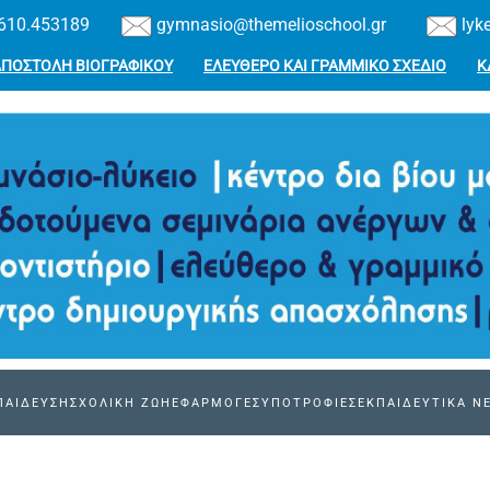
610.453189
gymnasio@themelioschool.gr
lyk
ΑΠΟΣΤΟΛΗ ΒΙΟΓΡΑΦΙΚΟΥ
ΕΛΕΥΘΕΡΟ ΚΑΙ ΓΡΑΜΜΙΚΟ ΣΧΕΔΙΟ
Κ
ΠΑΙΔΕΥΣΗ
ΣΧΟΛΙΚΗ ΖΩΗ
ΕΦΑΡΜΟΓΕΣ
ΥΠΟΤΡΟΦΙΕΣ
ΕΚΠΑΙΔΕΥΤΙΚΑ Ν