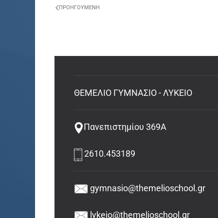
ΠΡΟΗΓΟΎΜΕΝΗ
ΘΕΜΕΛΙΟ ΓΥΜΝΑΣΙΟ - ΛΥΚΕΙΟ
Πανεπιστημίου 369Α
2610.453189
gymnasio@themelioschool.gr
lykeio@themelioschool.gr