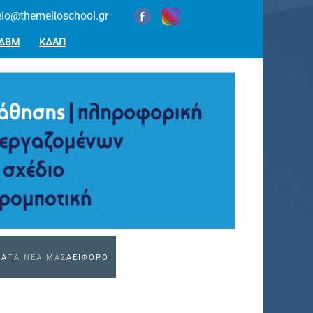
eio@themelioschool.gr
ΔΒΜ
ΚΔΑΠ
ΕΑ
ΤΑ ΝΕΑ ΜΑΣ
ΑΕΙΦΟΡΟ