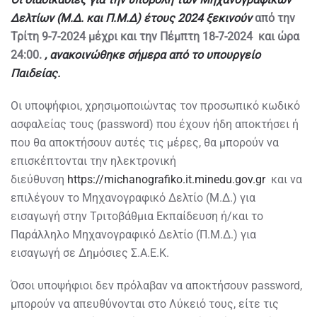
Δελτίων (Μ.Δ. και Π.Μ.Δ) έτους 2024 ξεκινούν
από την
Τρίτη 9-7-2024 μέχρι και την Πέμπτη 18-7-2024 και ώρα
24:00.
, ανακοινώθηκε σήμερα από το υπουργείο
Παιδείας.
Οι υποψήφιοι, χρησιμοποιώντας τον προσωπικό κωδικό
ασφαλείας τους (password) που έχουν ήδη αποκτήσει ή
που θα αποκτήσουν αυτές τις μέρες, θα μπορούν να
επισκέπτονται την ηλεκτρονική
διεύθυνση
https://michanografiko.it.minedu.gov.gr
και να
επιλέγουν το Μηχανογραφικό Δελτίο (Μ.Δ.) για
εισαγωγή στην Τριτοβάθμια Εκπαίδευση ή/και το
Παράλληλο Μηχανογραφικό Δελτίο (Π.Μ.Δ.) για
εισαγωγή σε Δημόσιες Σ.Α.Ε.Κ.
Όσοι υποψήφιοι δεν πρόλαβαν να αποκτήσουν password,
μπορούν να απευθύνονται στο Λύκειό τους, είτε τις