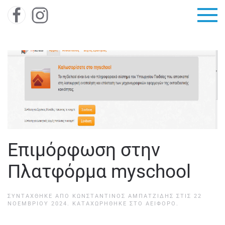
Skip to main content
Επιμόρφωση στην
Πλατφόρμα myschool
ΣΥΝΤΆΧΘΗΚΕ ΑΠΌ
ΚΩΝΣΤΑΝΤΊΝΟΣ ΑΜΠΑΤΖΊΔΗΣ
ΣΤΙΣ
22
ΝΟΕΜΒΡΊΟΥ 2024
. ΚΑΤΑΧΩΡΉΘΗΚΕ ΣΤΟ
ΑΕΙΦΌΡΟ
.