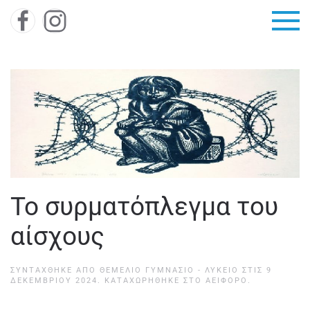
Skip to main content
Το συρματόπλεγμα του
αίσχους
ΣΥΝΤΆΧΘΗΚΕ ΑΠΌ
ΘΕΜΕΛΙΟ ΓΥΜΝΑΣΙΟ - ΛΥΚΕΙΟ
ΣΤΙΣ
9
ΔΕΚΕΜΒΡΊΟΥ 2024
. ΚΑΤΑΧΩΡΉΘΗΚΕ ΣΤΟ
ΑΕΙΦΌΡΟ
.