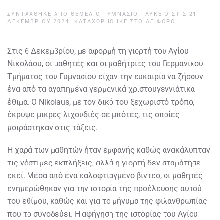
ΣΥΝΤΆΧΘΗΚΕ ΑΠΌ
ΘΕΜΕΛΙΟ ΓΥΜΝΑΣΙΟ - ΛΥΚΕΙΟ
ΣΤΙΣ
21
ΔΕΚΕΜΒΡΊΟΥ 2024
. ΚΑΤΑΧΩΡΉΘΗΚΕ ΣΤΟ
ΑΕΙΦΌΡΟ
.
Στις 6 Δεκεμβρίου, με αφορμή τη γιορτή του Αγίου
Νικολάου, οι μαθητές και οι μαθήτριες του Γερμανικού
Τμήματος του Γυμνασίου είχαν την ευκαιρία να ζήσουν
ένα από τα αγαπημένα γερμανικά χριστουγεννιάτικα
έθιμα. Ο Nikolaus, με τον δικό του ξεχωριστό τρόπο,
έκρυψε μικρές λιχουδιές σε μπότες, τις οποίες
μοιράστηκαν στις τάξεις.
Η χαρά των μαθητών ήταν εμφανής καθώς ανακάλυπταν
τις νόστιμες εκπλήξεις, αλλά η γιορτή δεν σταμάτησε
εκεί. Μέσα από ένα καλοφτιαγμένο βίντεο, οι μαθητές
ενημερώθηκαν για την ιστορία της προέλευσης αυτού
του εθίμου, καθώς και για το μήνυμα της φιλανθρωπίας
που το συνοδεύει. Η αφήγηση της ιστορίας του Αγίου