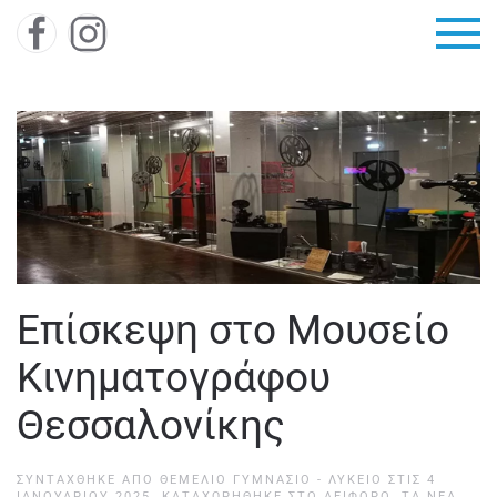
Skip to main content
Επίσκεψη στο Μουσείο
Κινηματογράφου
Θεσσαλονίκης
ΣΥΝΤΆΧΘΗΚΕ ΑΠΌ
ΘΕΜΕΛΙΟ ΓΥΜΝΑΣΙΟ - ΛΥΚΕΙΟ
ΣΤΙΣ
4
ΙΑΝΟΥΑΡΊΟΥ 2025
. ΚΑΤΑΧΩΡΉΘΗΚΕ ΣΤΟ
ΑΕΙΦΌΡΟ
,
ΤΑ ΝΈΑ