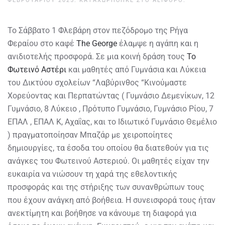
ΦΕΒΡΟΥΑΡΊΟΥ 2025
. ΚΑΤΑΧΩΡΉΘΗΚΕ ΣΤΟ
ΑΕΙΦΌΡΟ
.
Το Σάββατο 1 Φλεβάρη στον πεζόδρομο της Ρήγα
Φεραίου στο καφέ
The George
έλαμψε η αγάπη και η
ανιδιοτελής προσφορά. Σε μια κοινή δράση τους
Το
Φωτεινό Αστέρι
και μαθητές από Γυμνάσια και Λύκεια
του Δικτύου σχολείων “Λαβύρινθος “Κινούμαστε
Χορεύοντας και Περπατώντας ( Γυμνάσιο Δεμενίκων, 12
Γυμνάσιο, 8 Λύκειο , Πρότυπο Γυμνάσιο, Γυμνάσιο Ρίου, 7
ΕΠΑΛ , ΕΠΑΛ Κ, Αχαΐας, και το Ιδιωτικό Γυμνάσιο Θεμέλιο
) πραγματοποίησαν Μπαζάρ με χειροποίητες
δημιουργίες, τα έσοδα του οποίου θα διατεθούν για τις
ανάγκες του Φωτεινού Αστεριού. Οι μαθητές είχαν την
ευκαιρία να νιώσουν τη χαρά της εθελοντικής
προσφοράς και της στήριξης των συνανθρώπων τους
που έχουν ανάγκη από βοήθεια. Η συνεισφορά τους ήταν
ανεκτίμητη και βοήθησε να κάνουμε τη διαφορά για