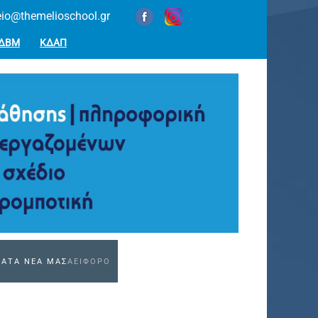
eio@themelioschool.gr
ΔΒΜ
ΚΔΑΠ
ΕΑ
ΤΑ ΝΕΑ ΜΑΣ
ΑΕΙΦΟΡΟ