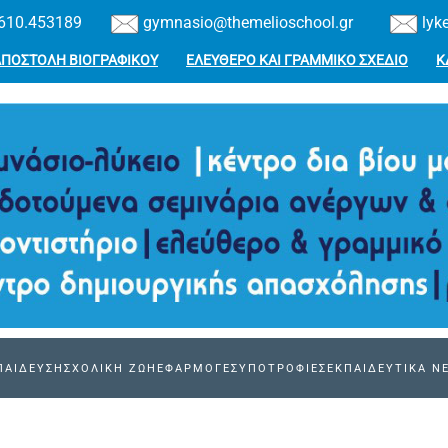
610.453189
gymnasio@themelioschool.gr
lyk
ΑΠΟΣΤΟΛΗ ΒΙΟΓΡΑΦΙΚΟΥ
ΕΛΕΥΘΕΡΟ ΚΑΙ ΓΡΑΜΜΙΚΟ ΣΧΕΔΙΟ
Κ
ΠΑΙΔΕΥΣΗ
ΣΧΟΛΙΚΗ ΖΩΗ
ΕΦΑΡΜΟΓΕΣ
ΥΠΟΤΡΟΦΙΕΣ
ΕΚΠΑΙΔΕΥΤΙΚΑ Ν