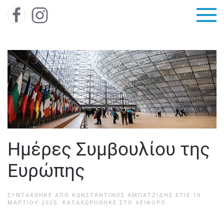
Skip to main content
Ημέρες Συμβουλίου της
Ευρώπης
ΣΥΝΤΆΧΘΗΚΕ ΑΠΌ
ΚΩΝΣΤΑΝΤΊΝΟΣ ΑΜΠΑΤΖΊΔΗΣ
ΣΤΙΣ
18
ΜΑΡΤΊΟΥ 2025
. ΚΑΤΑΧΩΡΉΘΗΚΕ ΣΤΟ
ΑΕΙΦΌΡΟ
.