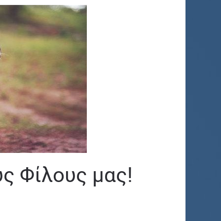
υς Φίλους μας!