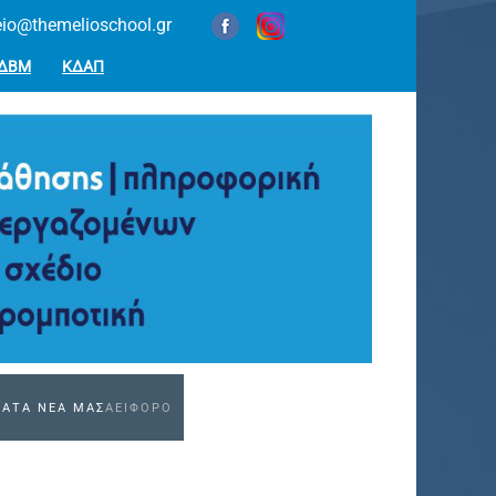
eio@themelioschool.gr
ΔΒΜ
ΚΔΑΠ
ΕΑ
ΤΑ ΝΕΑ ΜΑΣ
ΑΕΙΦΟΡΟ