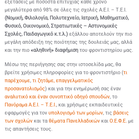
εξετάσεις με ποσοστά επιτυχίας κάθε χρόνο
μεγαλύτερα από 98% σε όλες τις σχολές Α.Ε.Ι. – Τ.Ε.Ι.
(Νομική, Φιλολογία, Πολυτεχνείο, Ιατρική, Μαθηματικό,
Φυσικό, Οικονομικό, Στρατιωτικές – Αστυνομικές
Σχολές, Παιδαγωγικό κ.τ.λ.)
εξάλλου αποτελούν την πιο
μεγάλη απόδειξη της ποιότητας της δουλειάς μας, αλλά
και την πιο
«αληθινή» διαφήμιση
του φροντιστηρίου μας.
Μέσω της περιήγησης σας στην ιστοσελίδα μας, θα
βρείτε χρήσιμες πληροφορίες για το φροντιστήριο (
τι
παρέχουμε
,
τι ζητάμε,
επαγγελματικός
προσανατολισμός
) και για την ενημέρωσή σας έναν
αναλυτικό και έναν συνοπτικό οδηγό σπουδών
, το
Πανόραμα Α.Ε.Ι. – Τ.Ε.Ι.
, και χρήσιμες εκπαιδευτικές
εφαρμογές για τον
υπολογισμό των μορίων
, τις
βάσεις
των σχολών
και τα
θέματα Πανελλαδικών
και
Ο.Ε.Φ.Ε.
με
τις απαντήσεις τους.