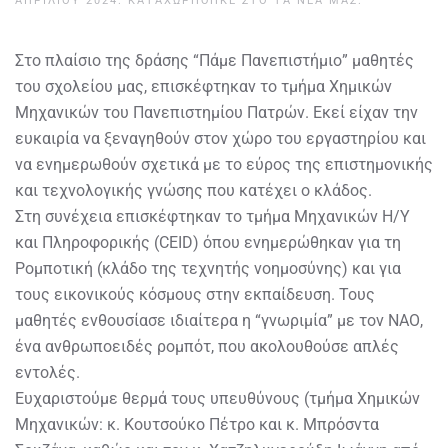
ΑΠΡΙΛΊΟΥ 2024
. ΚΑΤΑΧΩΡΉΘΗΚΕ ΣΤΟ
ΤΑ ΝΈΑ ΜΑΣ
.
Στο πλαίσιο της δράσης “Πάμε Πανεπιστήμιο” μαθητές
του σχολείου μας, επισκέφτηκαν το τμήμα Χημικών
Μηχανικών του Πανεπιστημίου Πατρών. Eκεί είχαν την
ευκαιρία να ξεναγηθούν στον χώρο του εργαστηρίου και
να ενημερωθούν σχετικά με το εύρος της επιστημονικής
και τεχνολογικής γνώσης που κατέχει ο κλάδος.
Στη συνέχεια επισκέφτηκαν το τμήμα Μηχανικών Η/Υ
και Πληροφορικής (CEID) όπου ενημερώθηκαν για τη
Ρομποτική (κλάδο της τεχνητής νοημοσύνης) και για
τους εικονικούς κόσμους στην εκπαίδευση. Τους
μαθητές ενθουσίασε ιδιαίτερα η “γνωριμία” με τον ΝΑΟ,
ένα ανθρωποειδές ρομπότ, που ακολουθούσε απλές
εντολές.
Ευχαριστούμε θερμά τους υπευθύνους (τμήμα Χημικών
Μηχανικών: κ. Κουτσούκο Πέτρο και κ. Μπρόσντα